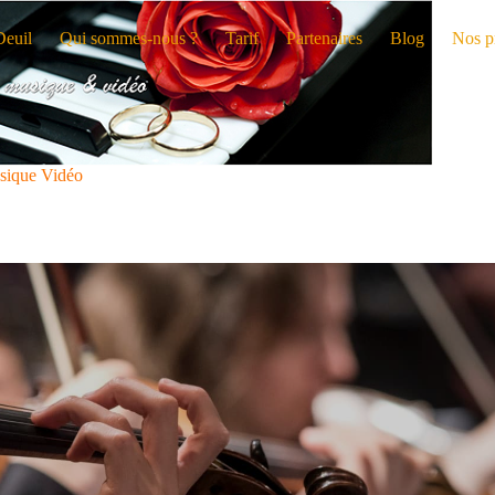
Deuil
Qui sommes-nous ?
Tarif
Partenaires
Blog
Nos p
sique Vidéo