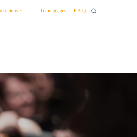
restations
Témoignages
F.A.Q.