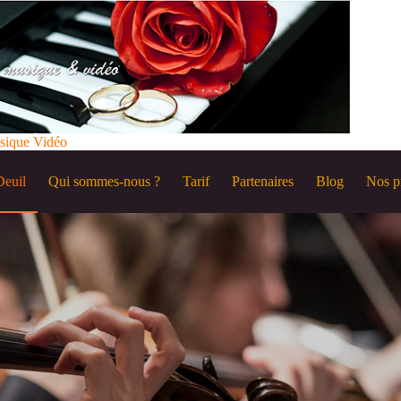
sique Vidéo
Deuil
Qui sommes-nous ?
Tarif
Partenaires
Blog
Nos p