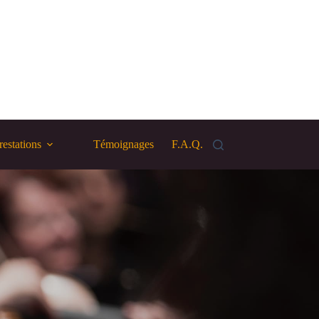
restations
Témoignages
F.A.Q.