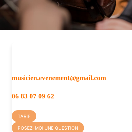
VOUS RECHERCHEZ UN MUSICIEN POUR ENTER
CONTACTEZ-NOUS :
musicien.evenement@gmail.com
06 83 07 09 62
TARIF
POSEZ-MOI UNE QUESTION