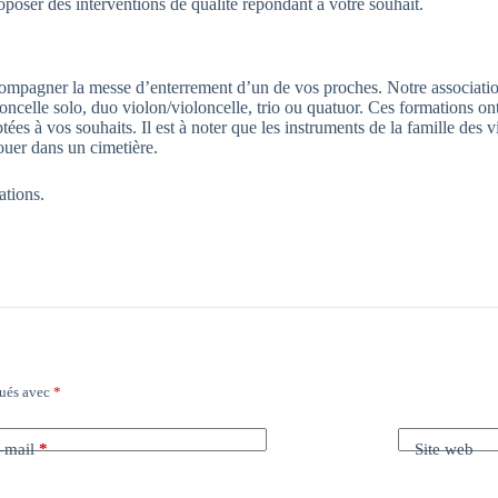
poser des interventions de qualité répondant à votre souhait.
ompagner la messe d’enterrement d’un de vos proches. Notre associatio
oncelle solo, duo violon/violoncelle, trio ou quatuor. Ces formations ont
es à vos souhaits. Il est à noter que les instruments de la famille des v
ouer dans un cimetière.
ations.
qués avec
*
-mail
*
Site web