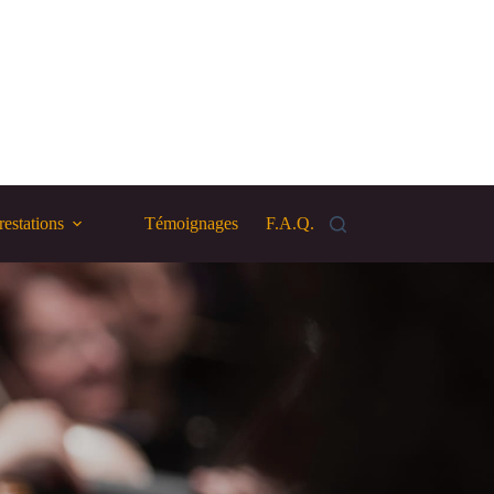
restations
Témoignages
F.A.Q.