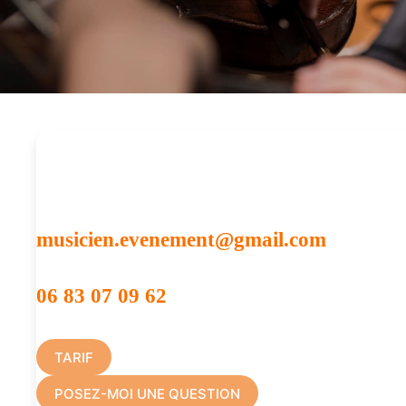
VOUS RECHERCHEZ DES MUSICIENS POUR UN CO
CONTACTEZ-NOUS :
musicien.evenement@gmail.com
06 83 07 09 62
TARIF
POSEZ-MOI UNE QUESTION