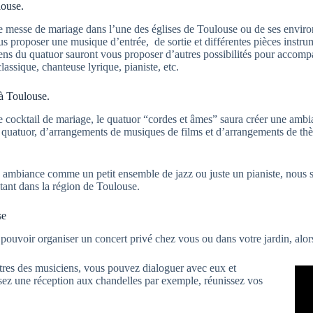
ouse.
messe de mariage dans l’une des églises de Toulouse ou de ses environ
s proposer une musique d’entrée, de sortie et différentes pièces instr
ns du quatuor sauront vous proposer d’autres possibilités pour accomp
lassique, chanteuse lyrique, pianiste, etc.
à Toulouse.
 cocktail de mariage, le quatuor “cordes et âmes” saura créer une am
le quatuor, d’arrangements de musiques de films et d’arrangements de 
e ambiance comme un petit ensemble de jazz ou juste un pianiste, nous 
tant dans la région de Toulouse.
se
ouvoir organiser un concert privé chez vous ou dans votre jardin, alors
tres des musiciens, vous pouvez dialoguer avec eux et
isez une réception aux chandelles par exemple, réunissez vos