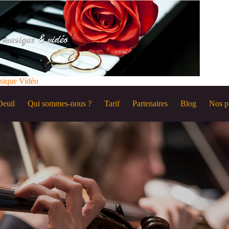
sique Vidéo
Deuil
Qui sommes-nous ?
Tarif
Partenaires
Blog
Nos p
ulouse