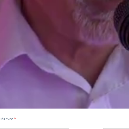
qués avec
*