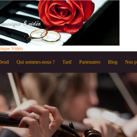
sique Vidéo
Deuil
Qui sommes-nous ?
Tarif
Partenaires
Blog
Nos p