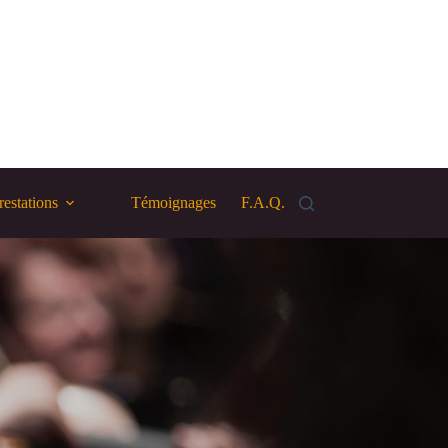
restations
Témoignages
F.A.Q.