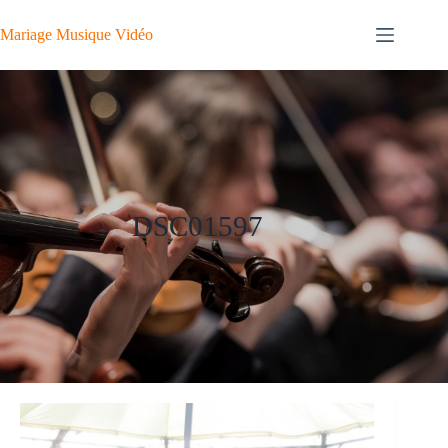
Passer
au
Mariage Musique Vidéo
contenu
DSC01597