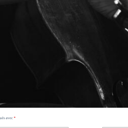
qués avec
*