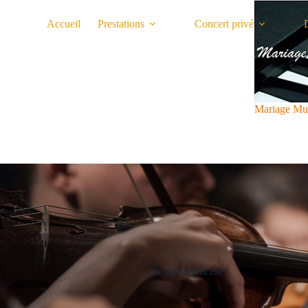
Passer
au
Accueil
Prestations
Concert privé
contenu
Mariage Mu
deux-violoncelles