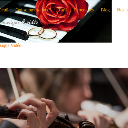
Deuil
Qui sommes-nous ?
Tarif
Partenaires
Blog
Nos p
sique Vidéo