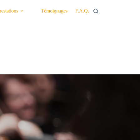
restations
Témoignages
F.A.Q.