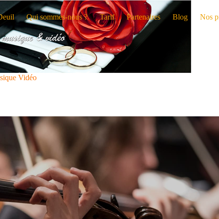
Deuil
Qui sommes-nous ?
Tarif
Partenaires
Blog
Nos p
sique Vidéo