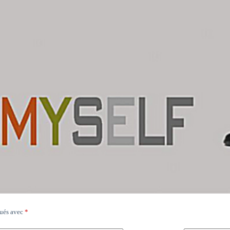
qués avec
*