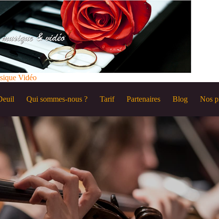
sique Vidéo
Deuil
Qui sommes-nous ?
Tarif
Partenaires
Blog
Nos p