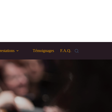
restations
Témoignages
F.A.Q.