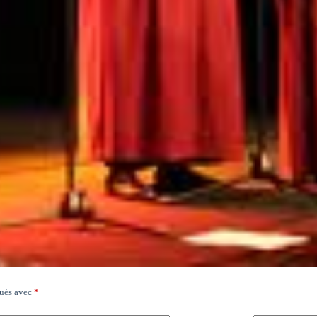
qués avec
*