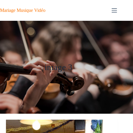
Passer
au
Mariage Musique Vidéo
contenu
image 3