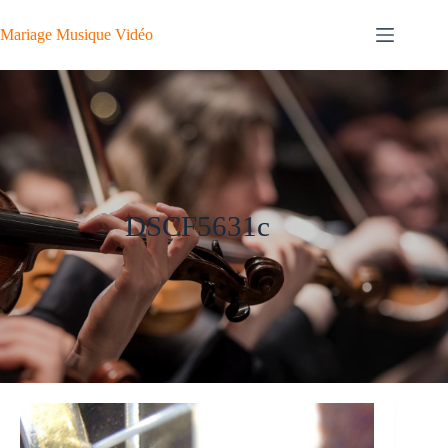
Passer
au
Mariage Musique Vidéo
contenu
DSCF5631c